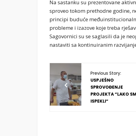
Na sastanku su prezentovane aktivno
sproveo tokom prethodne godine, ne
principi buduće međuinstitucionalne
probleme i izazove koje treba rješav
Sagovornici su se saglasili da je n
nastaviti sa kontinuiranim razvijanj
Previous Story:
USPJEŠNO
SPROVOĐENJE
PROJEKTA “LAKO S
ISPEKLI“