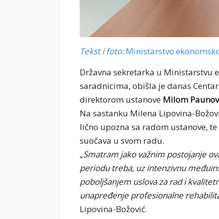
Tekst i foto:
Ministarstvo ekonomsko
Državna sekretarka u Ministarstvu
saradnicima, obišla je danas Centar 
direktorom ustanove
Milom Pauno
Na sastanku Milena Lipovina-Božović
lično upozna sa radom ustanove, te 
suočava u svom radu.
„
Smatram jako važnim postojanje ov
periodu treba, uz intenzivnu međuins
poboljšanjem uslova za rad i kvalite
unapređenje profesionalne rehabilitaci
Lipovina-Božović.