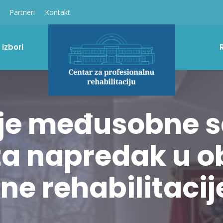
Partneri
Kontakt
Izbori
je međusobne s
za napredak u ob
ne rehabilitacij