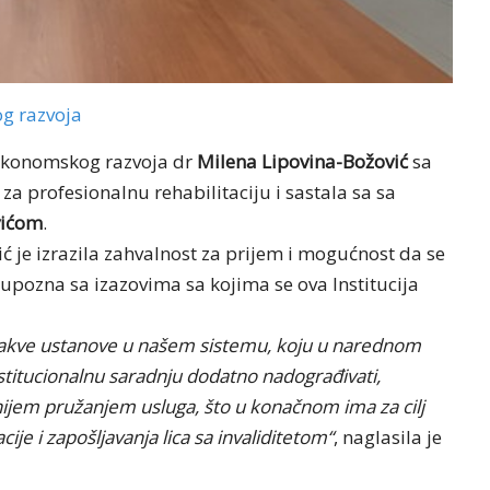
g razvoja
 ekonomskog razvoja dr
Milena Lipovina-Božović
sa
za profesionalnu rehabilitaciju i sastala sa sa
vićom
.
 je izrazila zahvalnost za prijem i mogućnost da se
upozna sa izazovima sa kojima se ova Institucija
akve ustanove u našem sistemu, koju u narednom
titucionalnu saradnju dodatno nadograđivati,
tnijem pružanjem usluga, što u konačnom ima za cilj
je i zapošljavanja lica sa invaliditetom“
, naglasila je